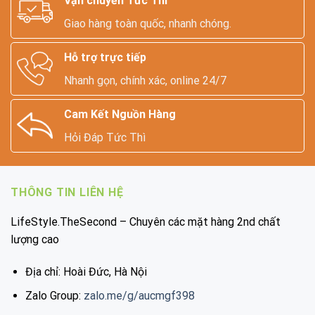
Vận chuyển Tức Thì
Giao hàng toàn quốc, nhanh chóng.
Hỗ trợ trực tiếp
Nhanh gọn, chính xác, online 24/7
Cam Kết Nguồn Hàng
Hỏi Đáp Tức Thì
THÔNG TIN LIÊN HỆ
LifeStyle.TheSecond – Chuyên các mặt hàng 2nd chất
lượng cao
Địa chỉ: Hoài Đức, Hà Nội
Zalo Group:
zalo.me/g/aucmgf398