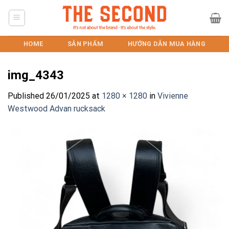
Skip
to
content
HOME
SẢN PHẨM
HƯỚNG DẪN MUA HÀNG
img_4343
Published
26/01/2025
at
1280 × 1280
in
Vivienne
Westwood Advan rucksack