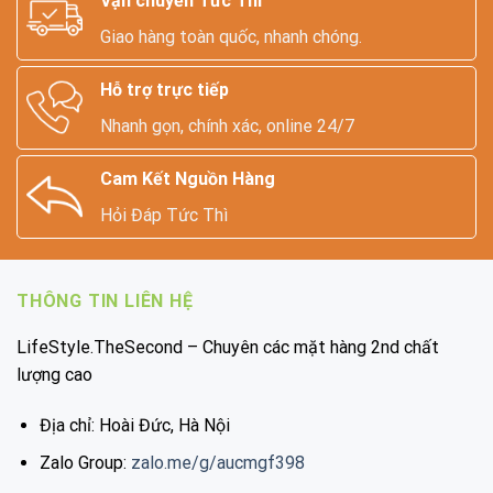
Vận chuyển Tức Thì
Giao hàng toàn quốc, nhanh chóng.
Hỗ trợ trực tiếp
Nhanh gọn, chính xác, online 24/7
Cam Kết Nguồn Hàng
Hỏi Đáp Tức Thì
THÔNG TIN LIÊN HỆ
LifeStyle.TheSecond – Chuyên các mặt hàng 2nd chất
lượng cao
Địa chỉ: Hoài Đức, Hà Nội
Zalo Group:
zalo.me/g/aucmgf398