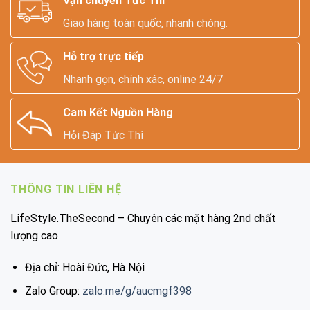
Vận chuyển Tức Thì
Giao hàng toàn quốc, nhanh chóng.
Hỗ trợ trực tiếp
Nhanh gọn, chính xác, online 24/7
Cam Kết Nguồn Hàng
Hỏi Đáp Tức Thì
THÔNG TIN LIÊN HỆ
LifeStyle.TheSecond – Chuyên các mặt hàng 2nd chất
lượng cao
Địa chỉ: Hoài Đức, Hà Nội
Zalo Group:
zalo.me/g/aucmgf398