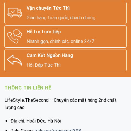
Vận chuyển Tức Thì
Giao hàng toàn quốc, nhanh chóng.
Hỗ trợ trực tiếp
Nhanh gọn, chính xác, online 24/7
Cam Kết Nguồn Hàng
Hỏi Đáp Tức Thì
THÔNG TIN LIÊN HỆ
LifeStyle.TheSecond – Chuyên các mặt hàng 2nd chất
lượng cao
Địa chỉ: Hoài Đức, Hà Nội
Zalo Group:
zalo.me/g/aucmgf398