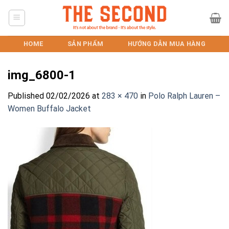
Skip
to
content
HOME
SẢN PHẨM
HƯỚNG DẪN MUA HÀNG
img_6800-1
Published
02/02/2026
at
283 × 470
in
Polo Ralph Lauren –
Women Buffalo Jacket