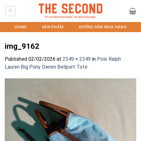
Skip
to
content
HOME
SẢN PHẨM
HƯỚNG DẪN MUA HÀNG
img_9162
Published
02/02/2026
at
2349 × 2349
in
Polo Ralph
Lauren Big Pony Denim Bellport Tote