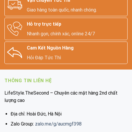
Vận chuyển Tức Thì
Giao hàng toàn quốc, nhanh chóng.
Hỗ trợ trực tiếp
Nhanh gọn, chính xác, online 24/7
Cam Kết Nguồn Hàng
Hỏi Đáp Tức Thì
THÔNG TIN LIÊN HỆ
LifeStyle.TheSecond – Chuyên các mặt hàng 2nd chất
lượng cao
Địa chỉ: Hoài Đức, Hà Nội
Zalo Group:
zalo.me/g/aucmgf398