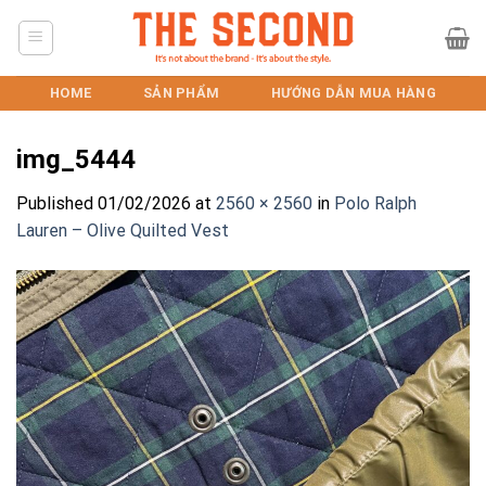
Skip
to
content
HOME
SẢN PHẨM
HƯỚNG DẪN MUA HÀNG
img_5444
Published
01/02/2026
at
2560 × 2560
in
Polo Ralph
Lauren – Olive Quilted Vest