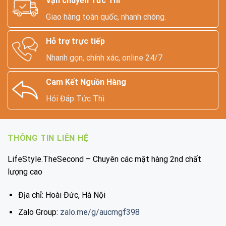
Vận chuyển Tức Thì
Giao hàng toàn quốc, nhanh chóng.
Hỗ trợ trực tiếp
Nhanh gọn, chính xác, online 24/7
Cam Kết Nguồn Hàng
Hỏi Đáp Tức Thì
THÔNG TIN LIÊN HỆ
LifeStyle.TheSecond – Chuyên các mặt hàng 2nd chất
lượng cao
Địa chỉ: Hoài Đức, Hà Nội
Zalo Group:
zalo.me/g/aucmgf398