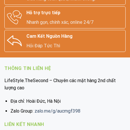
Hỗ trợ trực tiếp
Nhanh gọn, chính xác, online 24/7
Cam Kết Nguồn Hàng
Hỏi Đáp Tức Thì
THÔNG TIN LIÊN HỆ
LifeStyle.TheSecond – Chuyên các mặt hàng 2nd chất
lượng cao
Địa chỉ: Hoài Đức, Hà Nội
Zalo Group:
zalo.me/g/aucmgf398
LIÊN KẾT NHANH