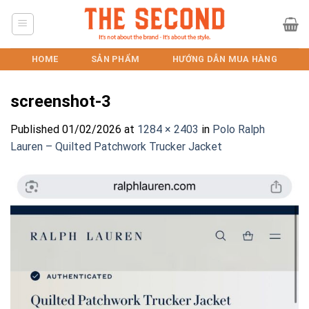
Skip
to
content
HOME
SẢN PHẨM
HƯỚNG DẪN MUA HÀNG
screenshot-3
Published
01/02/2026
at
1284 × 2403
in
Polo Ralph
Lauren – Quilted Patchwork Trucker Jacket