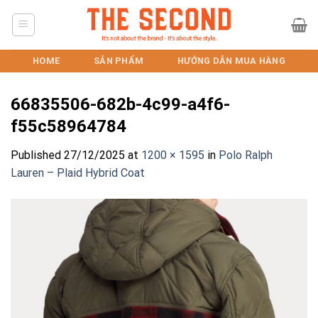
Skip
to
content
HOME
SẢN PHẨM
HƯỚNG DẪN MUA HÀNG
66835506-682b-4c99-a4f6-
f55c58964784
Published
27/12/2025
at
1200 × 1595
in
Polo Ralph
Lauren – Plaid Hybrid Coat