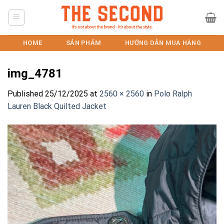
Skip
to
content
HOME
SẢN PHẨM
HƯỚNG DẪN MUA HÀNG
img_4781
Published
25/12/2025
at
2560 × 2560
in
Polo Ralph
Lauren Black Quilted Jacket