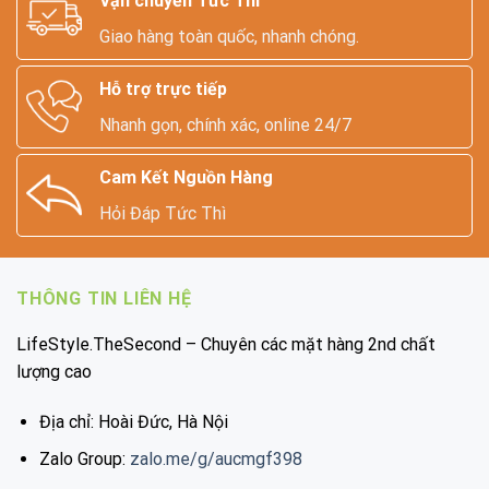
Vận chuyển Tức Thì
Giao hàng toàn quốc, nhanh chóng.
Hỗ trợ trực tiếp
Nhanh gọn, chính xác, online 24/7
Cam Kết Nguồn Hàng
Hỏi Đáp Tức Thì
THÔNG TIN LIÊN HỆ
LifeStyle.TheSecond – Chuyên các mặt hàng 2nd chất
lượng cao
Địa chỉ: Hoài Đức, Hà Nội
Zalo Group:
zalo.me/g/aucmgf398