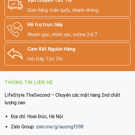
Vận chuyển Tức Thì
Giao hàng toàn quốc, nhanh chóng.
Hỗ trợ trực tiếp
Nhanh gọn, chính xác, online 24/7
Cam Kết Nguồn Hàng
Hỏi Đáp Tức Thì
THÔNG TIN LIÊN HỆ
LifeStyle.TheSecond – Chuyên các mặt hàng 2nd chất
lượng cao
Địa chỉ: Hoài Đức, Hà Nội
Zalo Group:
zalo.me/g/aucmgf398