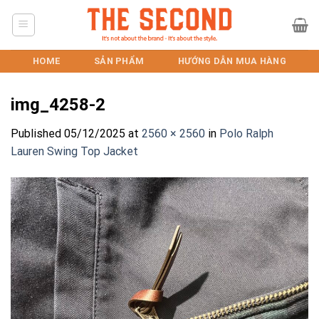
Skip
to
content
HOME
SẢN PHẨM
HƯỚNG DẪN MUA HÀNG
img_4258-2
Published
05/12/2025
at
2560 × 2560
in
Polo Ralph
Lauren Swing Top Jacket