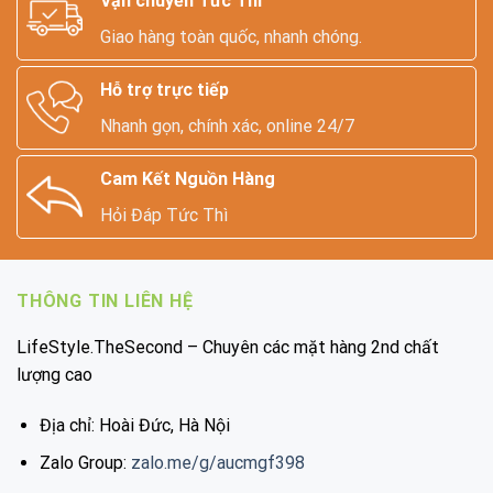
Vận chuyển Tức Thì
Giao hàng toàn quốc, nhanh chóng.
Hỗ trợ trực tiếp
Nhanh gọn, chính xác, online 24/7
Cam Kết Nguồn Hàng
Hỏi Đáp Tức Thì
THÔNG TIN LIÊN HỆ
LifeStyle.TheSecond – Chuyên các mặt hàng 2nd chất
lượng cao
Địa chỉ: Hoài Đức, Hà Nội
Zalo Group:
zalo.me/g/aucmgf398