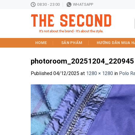
Skip
08:30 - 23:00
WHATSAPP
to
content
HOME
SẢN PHẨM
HƯỚNG DẪN MUA H
photoroom_20251204_220945
Published
04/12/2025
at
1280 × 1280
in
Polo Ra