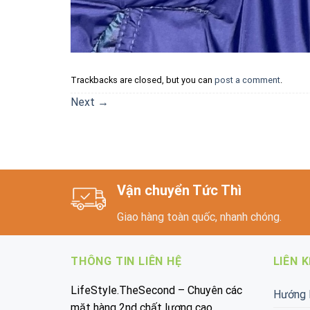
Trackbacks are closed, but you can
post a comment
.
Next
→
Vận chuyển Tức Thì
Giao hàng toàn quốc, nhanh chóng.
THÔNG TIN LIÊN HỆ
LIÊN 
LifeStyle.TheSecond – Chuyên các
Hướng 
mặt hàng 2nd chất lượng cao