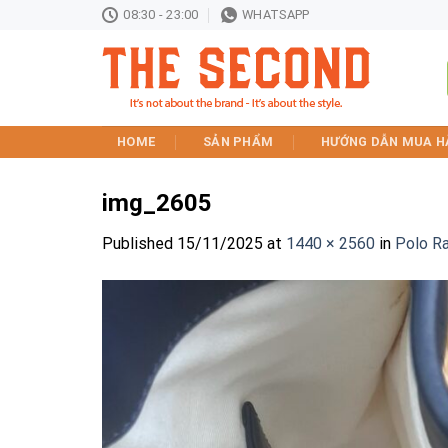
Skip
08:30 - 23:00
WHATSAPP
to
content
HOME
SẢN PHẨM
HƯỚNG DẪN MUA H
img_2605
Published
15/11/2025
at
1440 × 2560
in
Polo R