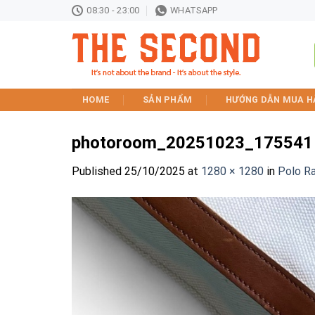
Skip
08:30 - 23:00
WHATSAPP
to
content
HOME
SẢN PHẨM
HƯỚNG DẪN MUA H
photoroom_20251023_175541
Published
25/10/2025
at
1280 × 1280
in
Polo R