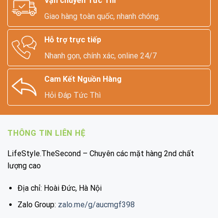
Vận chuyển Tức Thì
Giao hàng toàn quốc, nhanh chóng.
Hỗ trợ trực tiếp
Nhanh gọn, chính xác, online 24/7
Cam Kết Nguồn Hàng
Hỏi Đáp Tức Thì
THÔNG TIN LIÊN HỆ
LifeStyle.TheSecond – Chuyên các mặt hàng 2nd chất
lượng cao
Địa chỉ: Hoài Đức, Hà Nội
Zalo Group:
zalo.me/g/aucmgf398