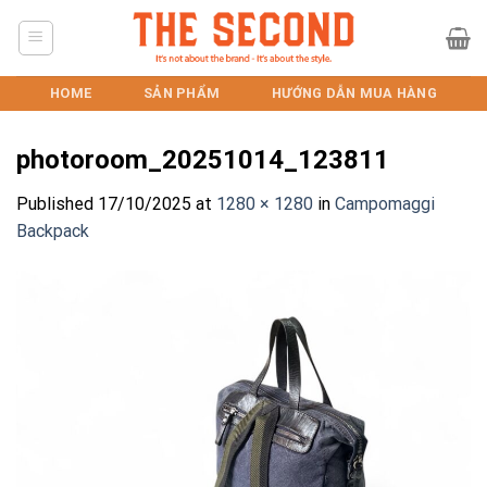
Skip
to
content
HOME
SẢN PHẨM
HƯỚNG DẪN MUA HÀNG
photoroom_20251014_123811
Published
17/10/2025
at
1280 × 1280
in
Campomaggi
Backpack