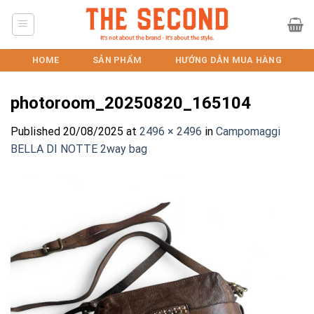
Skip
to
content
HOME
SẢN PHẨM
HƯỚNG DẪN MUA HÀNG
photoroom_20250820_165104
Published
20/08/2025
at
2496 × 2496
in
Campomaggi
BELLA DI NOTTE 2way bag