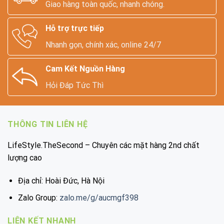
Giao hàng toàn quốc, nhanh chóng.
Hỗ trợ trực tiếp
Nhanh gọn, chính xác, online 24/7
Cam Kết Nguồn Hàng
Hỏi Đáp Tức Thì
THÔNG TIN LIÊN HỆ
LifeStyle.TheSecond – Chuyên các mặt hàng 2nd chất
lượng cao
Địa chỉ: Hoài Đức, Hà Nội
Zalo Group:
zalo.me/g/aucmgf398
LIÊN KẾT NHANH