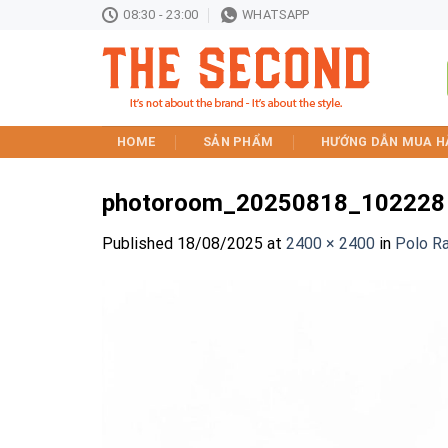
Skip
08:30 - 23:00
WHATSAPP
to
content
HOME
SẢN PHẨM
HƯỚNG DẪN MUA H
photoroom_20250818_102228
Published
18/08/2025
at
2400 × 2400
in
Polo Ra