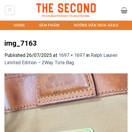
Skip
to
content
HOME
SẢN PHẨM
HƯỚNG DẪN MUA HÀNG
img_7163
Published
26/07/2025
at
1697 × 1697
in
Ralph Lauren
Limited Edition – 2Way Tote Bag