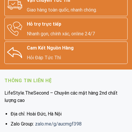
Vận chuyển Tức Thì
Giao hàng toàn quốc, nhanh chóng.
Hỗ trợ trực tiếp
Nhanh gọn, chính xác, online 24/7
Cam Kết Nguồn Hàng
Hỏi Đáp Tức Thì
THÔNG TIN LIÊN HỆ
LifeStyle.TheSecond – Chuyên các mặt hàng 2nd chất
lượng cao
Địa chỉ: Hoài Đức, Hà Nội
Zalo Group:
zalo.me/g/aucmgf398