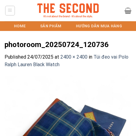
Skip
to
content
HOME
SẢN PHẨM
HƯỚNG DẪN MUA HÀNG
photoroom_20250724_120736
Published
24/07/2025
at
2400 × 2400
in
Túi đeo vai Polo
Ralph Lauren Black Watch