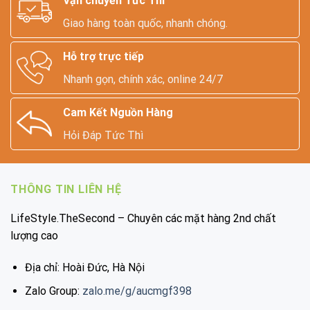
Vận chuyển Tức Thì
Giao hàng toàn quốc, nhanh chóng.
Hỗ trợ trực tiếp
Nhanh gọn, chính xác, online 24/7
Cam Kết Nguồn Hàng
Hỏi Đáp Tức Thì
THÔNG TIN LIÊN HỆ
LifeStyle.TheSecond – Chuyên các mặt hàng 2nd chất
lượng cao
Địa chỉ: Hoài Đức, Hà Nội
Zalo Group:
zalo.me/g/aucmgf398