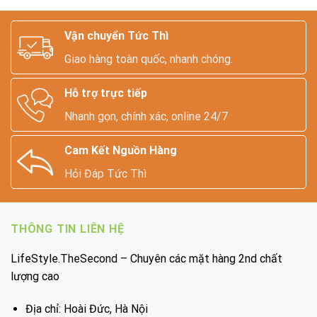
Vận chuyển Tức Thì
Giao hàng toàn quốc, nhanh chóng.
Hỗ trợ trực tiếp
Nhanh gọn, chính xác, online 24/7
Cam Kết Nguồn Hàng
Hỏi Đáp Tức Thì
THÔNG TIN LIÊN HỆ
LifeStyle.TheSecond – Chuyên các mặt hàng 2nd chất
lượng cao
Địa chỉ: Hoài Đức, Hà Nội