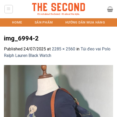
Skip
to
content
HOME
SẢN PHẨM
HƯỚNG DẪN MUA HÀNG
img_6994-2
Published
24/07/2025
at
2285 × 2560
in
Túi đeo vai Polo
Ralph Lauren Black Watch