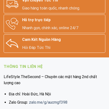
Vận chuyển Tức Thì
Giao hàng toàn quốc, nhanh chóng.
Hỗ trợ trực tiếp
Nhanh gọn, chính xác, online 24/7
Cam Kết Nguồn Hàng
Hỏi Đáp Tức Thì
THÔNG TIN LIÊN HỆ
LifeStyle.TheSecond – Chuyên các mặt hàng 2nd chất
lượng cao
Địa chỉ: Hoài Đức, Hà Nội
Zalo Group:
zalo.me/g/aucmgf398