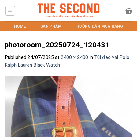
Skip
to
content
HOME
SẢN PHẨM
HƯỚNG DẪN MUA HÀNG
photoroom_20250724_120431
Published
24/07/2025
at
2400 × 2400
in
Túi đeo vai Polo
Ralph Lauren Black Watch