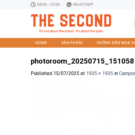
Skip
08:30 - 23:00
WHATSAPP
to
content
HOME
SẢN PHẨM
HƯỚNG DẪN MUA H
photoroom_20250715_151058
Published
15/07/2025
at
1935 × 1935
in
Campom