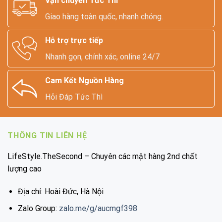
Vận chuyển Tức Thì
Giao hàng toàn quốc, nhanh chóng.
Hỗ trợ trực tiếp
Nhanh gọn, chính xác, online 24/7
Cam Kết Nguồn Hàng
Hỏi Đáp Tức Thì
THÔNG TIN LIÊN HỆ
LifeStyle.TheSecond – Chuyên các mặt hàng 2nd chất
lượng cao
Địa chỉ: Hoài Đức, Hà Nội
Zalo Group:
zalo.me/g/aucmgf398