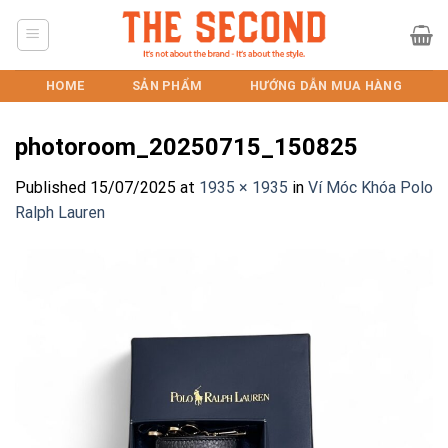
Skip
to
content
HOME
SẢN PHẨM
HƯỚNG DẪN MUA HÀNG
photoroom_20250715_150825
Published
15/07/2025
at
1935 × 1935
in
Ví Móc Khóa Polo
Ralph Lauren