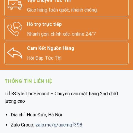
Vận chuyển Tức Thì
Giao hàng toàn quốc, nhanh chóng.
Hỗ trợ trực tiếp
Nhanh gọn, chính xác, online 24/7
Cam Kết Nguồn Hàng
Hỏi Đáp Tức Thì
THÔNG TIN LIÊN HỆ
LifeStyle.TheSecond – Chuyên các mặt hàng 2nd chất
lượng cao
Địa chỉ: Hoài Đức, Hà Nội
Zalo Group:
zalo.me/g/aucmgf398