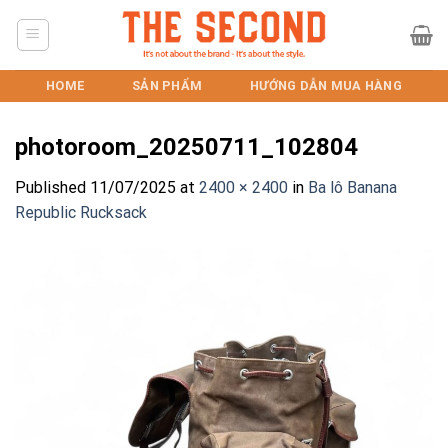
Skip
to
content
HOME
SẢN PHẨM
HƯỚNG DẪN MUA HÀNG
photoroom_20250711_102804
Published
11/07/2025
at
2400 × 2400
in
Ba lô Banana
Republic Rucksack