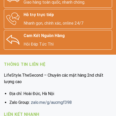
Giao hàng toàn quốc, nhanh chóng.
Hỗ trợ trực tiếp
Nhanh gọn, chính xác, online 24/7
Cam Kết Nguồn Hàng
Hỏi Đáp Tức Thì
THÔNG TIN LIÊN HỆ
LifeStyle.TheSecond – Chuyên các mặt hàng 2nd chất
lượng cao
Địa chỉ: Hoài Đức, Hà Nội
Zalo Group:
zalo.me/g/aucmgf398
LIÊN KẾT NHANH