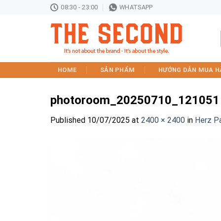
Skip
08:30 - 23:00
WHATSAPP
to
content
HOME
SẢN PHẨM
HƯỚNG DẪN MUA H
photoroom_20250710_121051
Published
10/07/2025
at
2400 × 2400
in
Herz Pa