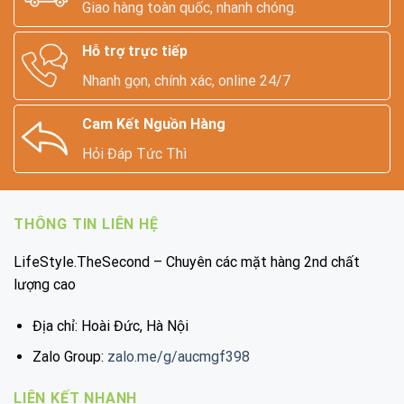
Giao hàng toàn quốc, nhanh chóng.
Hỗ trợ trực tiếp
Nhanh gọn, chính xác, online 24/7
Cam Kết Nguồn Hàng
Hỏi Đáp Tức Thì
THÔNG TIN LIÊN HỆ
LifeStyle.TheSecond – Chuyên các mặt hàng 2nd chất
lượng cao
Địa chỉ: Hoài Đức, Hà Nội
Zalo Group:
zalo.me/g/aucmgf398
LIÊN KẾT NHANH