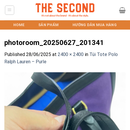
Skip
to
content
HOME
SẢN PHẨM
HƯỚNG DẪN MUA HÀNG
photoroom_20250627_201341
Published
28/06/2025
at
2400 × 2400
in
Túi Tote Polo
Ralph Lauren – Purle