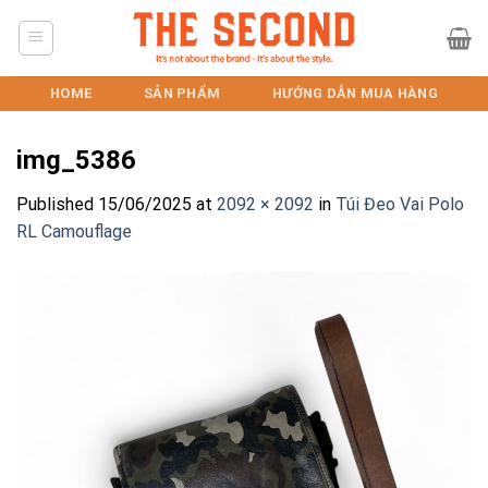
Skip
to
content
HOME
SẢN PHẨM
HƯỚNG DẪN MUA HÀNG
img_5386
Published
15/06/2025
at
2092 × 2092
in
Túi Đeo Vai Polo
RL Camouflage