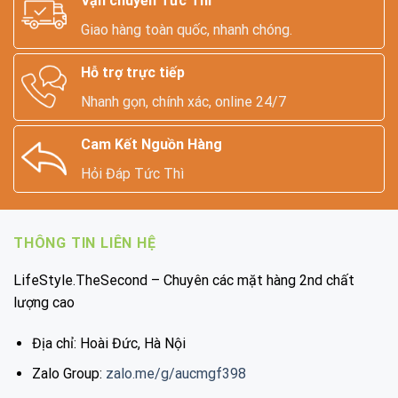
Vận chuyển Tức Thì
Giao hàng toàn quốc, nhanh chóng.
Hỗ trợ trực tiếp
Nhanh gọn, chính xác, online 24/7
Cam Kết Nguồn Hàng
Hỏi Đáp Tức Thì
THÔNG TIN LIÊN HỆ
LifeStyle.TheSecond – Chuyên các mặt hàng 2nd chất
lượng cao
Địa chỉ: Hoài Đức, Hà Nội
Zalo Group:
zalo.me/g/aucmgf398