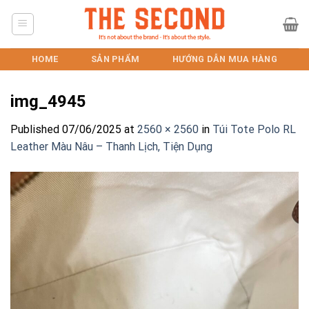
Skip
to
content
HOME
SẢN PHẨM
HƯỚNG DẪN MUA HÀNG
img_4945
Published
07/06/2025
at
2560 × 2560
in
Túi Tote Polo RL
Leather Màu Nâu – Thanh Lịch, Tiện Dụng