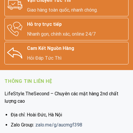
Vận chuyển Tức Thì
Giao hàng toàn quốc, nhanh chóng.
Hỗ trợ trực tiếp
Nhanh gọn, chính xác, online 24/7
Cam Kết Nguồn Hàng
Hỏi Đáp Tức Thì
THÔNG TIN LIÊN HỆ
LifeStyle.TheSecond – Chuyên các mặt hàng 2nd chất
lượng cao
Địa chỉ: Hoài Đức, Hà Nội
Zalo Group:
zalo.me/g/aucmgf398