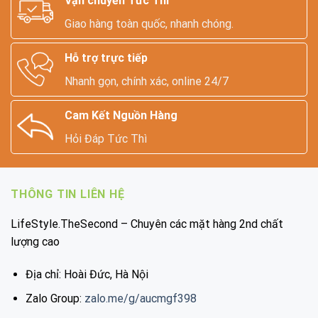
Vận chuyển Tức Thì
Giao hàng toàn quốc, nhanh chóng.
Hỗ trợ trực tiếp
Nhanh gọn, chính xác, online 24/7
Cam Kết Nguồn Hàng
Hỏi Đáp Tức Thì
THÔNG TIN LIÊN HỆ
LifeStyle.TheSecond – Chuyên các mặt hàng 2nd chất
lượng cao
Địa chỉ: Hoài Đức, Hà Nội
Zalo Group:
zalo.me/g/aucmgf398