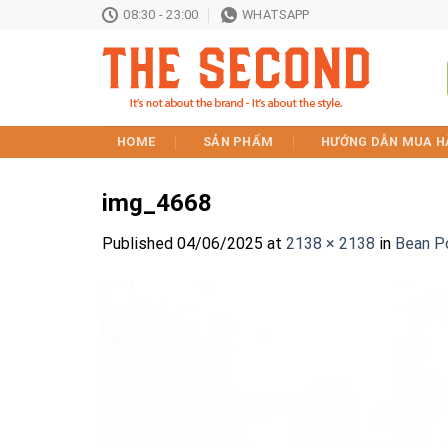
Skip
08:30 - 23:00
WHATSAPP
to
content
HOME
SẢN PHẨM
HƯỚNG DẪN MUA H
img_4668
Published
04/06/2025
at
2138 × 2138
in
Bean P