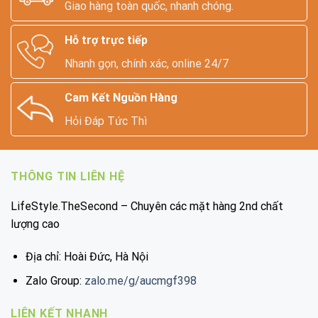
Giao hàng toàn quốc, nhanh chóng.
Hỗ trợ trực tiếp
Nhanh gọn, chính xác, online 24/7
Cam Kết Nguồn Hàng
Hỏi Đáp Tức Thì
THÔNG TIN LIÊN HỆ
LifeStyle.TheSecond – Chuyên các mặt hàng 2nd chất
lượng cao
Địa chỉ: Hoài Đức, Hà Nội
Zalo Group:
zalo.me/g/aucmgf398
LIÊN KẾT NHANH