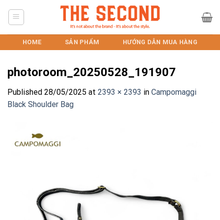
Skip
to
content
HOME
SẢN PHẨM
HƯỚNG DẪN MUA HÀNG
photoroom_20250528_191907
Published
28/05/2025
at
2393 × 2393
in
Campomaggi
Black Shoulder Bag