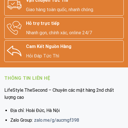
Vận chuyển Tức Thì
Giao hàng toàn quốc, nhanh chóng.
Hỗ trợ trực tiếp
Nhanh gọn, chính xác, online 24/7
Cam Kết Nguồn Hàng
Hỏi Đáp Tức Thì
THÔNG TIN LIÊN HỆ
LifeStyle.TheSecond – Chuyên các mặt hàng 2nd chất
lượng cao
Địa chỉ: Hoài Đức, Hà Nội
Zalo Group:
zalo.me/g/aucmgf398