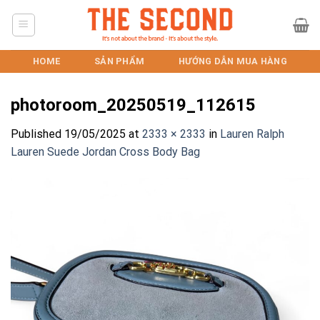
Skip
to
content
HOME
SẢN PHẨM
HƯỚNG DẪN MUA HÀNG
photoroom_20250519_112615
Published
19/05/2025
at
2333 × 2333
in
Lauren Ralph
Lauren Suede Jordan Cross Body Bag