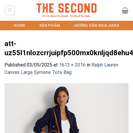
Skip
to
content
HOME
SẢN PHẨM
HƯỚNG DẪN MUA HÀNG
att-
uz55l1nlozcrrjuipfp500mx0knljqd8ehu4
Published
03/05/2025
at
1613 × 2016
in
Ralph Lauren
Canvas Large Symone Tote Bag