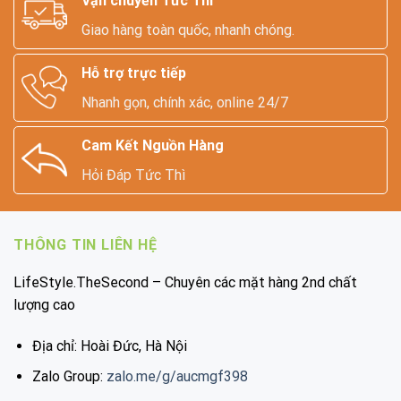
Vận chuyển Tức Thì
Giao hàng toàn quốc, nhanh chóng.
Hỗ trợ trực tiếp
Nhanh gọn, chính xác, online 24/7
Cam Kết Nguồn Hàng
Hỏi Đáp Tức Thì
THÔNG TIN LIÊN HỆ
LifeStyle.TheSecond – Chuyên các mặt hàng 2nd chất
lượng cao
Địa chỉ: Hoài Đức, Hà Nội
Zalo Group:
zalo.me/g/aucmgf398