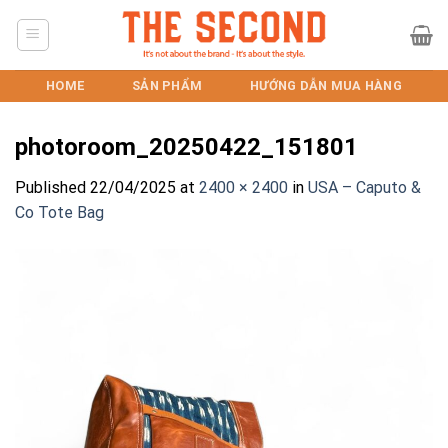
Skip
to
content
HOME
SẢN PHẨM
HƯỚNG DẪN MUA HÀNG
photoroom_20250422_151801
Published
22/04/2025
at
2400 × 2400
in
USA – Caputo &
Co Tote Bag