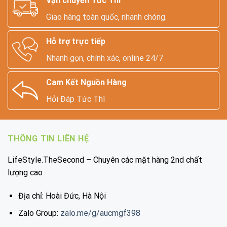
Vận chuyển Tức Thì
Giao hàng toàn quốc, nhanh chóng.
Hỗ trợ trực tiếp
Nhanh gọn, chính xác, online 24/7
Cam Kết Nguồn Hàng
Hỏi Đáp Tức Thì
THÔNG TIN LIÊN HỆ
LifeStyle.TheSecond – Chuyên các mặt hàng 2nd chất
lượng cao
Địa chỉ: Hoài Đức, Hà Nội
Zalo Group:
zalo.me/g/aucmgf398