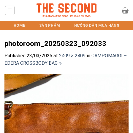
Skip
to
content
HOME
SẢN PHẨM
HƯỚNG DẪN MUA HÀNG
photoroom_20250323_092033
Published
23/03/2025
at
2409 × 2409
in
CAMPOMAGGI –
EDERA CROSSBODY BAG ✨