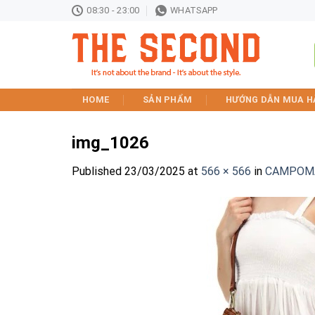
Skip
08:30 - 23:00
WHATSAPP
to
content
HOME
SẢN PHẨM
HƯỚNG DẪN MUA H
img_1026
Published
23/03/2025
at
566 × 566
in
CAMPOMA