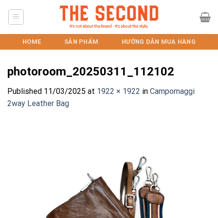
Skip
to
content
HOME
SẢN PHẨM
HƯỚNG DẪN MUA HÀNG
photoroom_20250311_112102
Published
11/03/2025
at
1922 × 1922
in
Campomaggi
2way Leather Bag