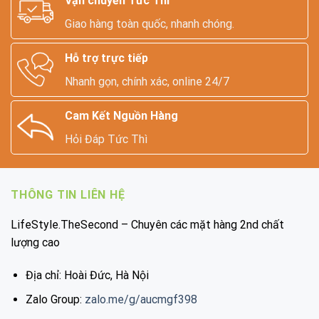
Vận chuyển Tức Thì
Giao hàng toàn quốc, nhanh chóng.
Hỗ trợ trực tiếp
Nhanh gọn, chính xác, online 24/7
Cam Kết Nguồn Hàng
Hỏi Đáp Tức Thì
THÔNG TIN LIÊN HỆ
LifeStyle.TheSecond – Chuyên các mặt hàng 2nd chất
lượng cao
Địa chỉ: Hoài Đức, Hà Nội
Zalo Group:
zalo.me/g/aucmgf398