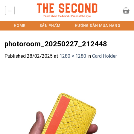
Skip
to
content
HOME
SẢN PHẨM
HƯỚNG DẪN MUA HÀNG
photoroom_20250227_212448
Published
28/02/2025
at
1280 × 1280
in
Card Holder