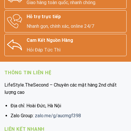
Giao hàng toàn quốc, nhanh chóng.
Hỗ trợ trực tiếp
Nhanh gọn, chính xác, online 24/7
Cam Kết Nguồn Hàng
Hỏi Đáp Tức Thì
THÔNG TIN LIÊN HỆ
LifeStyle.TheSecond – Chuyên các mặt hàng 2nd chất
lượng cao
Địa chỉ: Hoài Đức, Hà Nội
Zalo Group:
zalo.me/g/aucmgf398
LIÊN KẾT NHANH