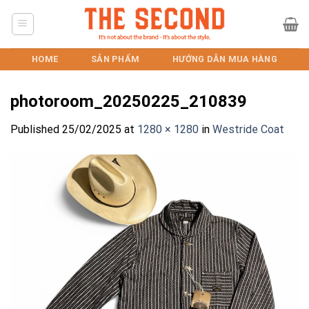
Skip
to
content
HOME
SẢN PHẨM
HƯỚNG DẪN MUA HÀNG
photoroom_20250225_210839
Published
25/02/2025
at
1280 × 1280
in
Westride Coat