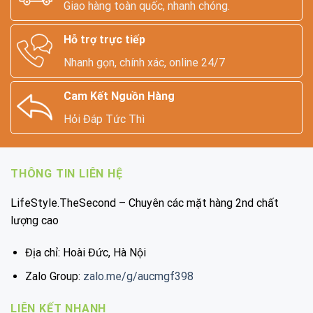
Giao hàng toàn quốc, nhanh chóng.
Hỗ trợ trực tiếp
Nhanh gọn, chính xác, online 24/7
Cam Kết Nguồn Hàng
Hỏi Đáp Tức Thì
THÔNG TIN LIÊN HỆ
LifeStyle.TheSecond – Chuyên các mặt hàng 2nd chất
lượng cao
Địa chỉ: Hoài Đức, Hà Nội
Zalo Group:
zalo.me/g/aucmgf398
LIÊN KẾT NHANH