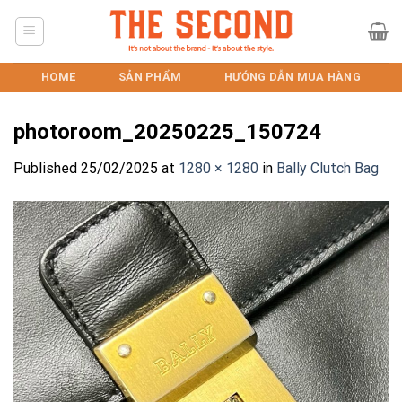
Skip
to
content
HOME
SẢN PHẨM
HƯỚNG DẪN MUA HÀNG
photoroom_20250225_150724
Published
25/02/2025
at
1280 × 1280
in
Bally Clutch Bag