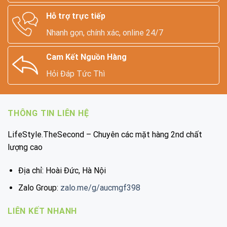
Hỗ trợ trực tiếp
Nhanh gọn, chính xác, online 24/7
Cam Kết Nguồn Hàng
Hỏi Đáp Tức Thì
THÔNG TIN LIÊN HỆ
LifeStyle.TheSecond – Chuyên các mặt hàng 2nd chất
lượng cao
Địa chỉ: Hoài Đức, Hà Nội
Zalo Group:
zalo.me/g/aucmgf398
LIÊN KẾT NHANH