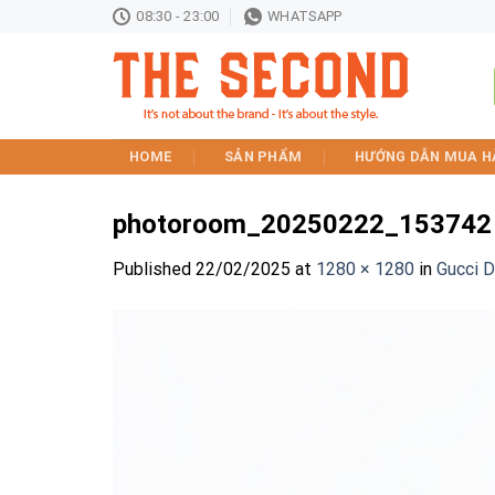
Skip
08:30 - 23:00
WHATSAPP
to
content
HOME
SẢN PHẨM
HƯỚNG DẪN MUA H
photoroom_20250222_153742
Published
22/02/2025
at
1280 × 1280
in
Gucci 