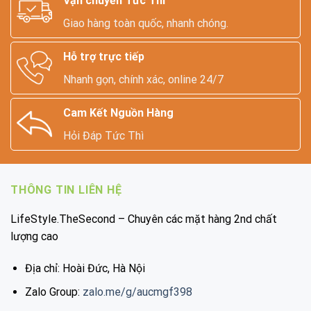
Vận chuyển Tức Thì
Giao hàng toàn quốc, nhanh chóng.
Hỗ trợ trực tiếp
Nhanh gọn, chính xác, online 24/7
Cam Kết Nguồn Hàng
Hỏi Đáp Tức Thì
THÔNG TIN LIÊN HỆ
LifeStyle.TheSecond – Chuyên các mặt hàng 2nd chất
lượng cao
Địa chỉ: Hoài Đức, Hà Nội
Zalo Group:
zalo.me/g/aucmgf398