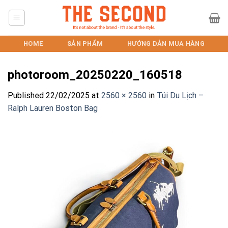
Skip
to
content
HOME
SẢN PHẨM
HƯỚNG DẪN MUA HÀNG
photoroom_20250220_160518
Published
22/02/2025
at
2560 × 2560
in
Túi Du Lịch –
Ralph Lauren Boston Bag