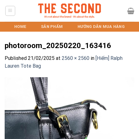
Skip
to
content
HOME
SẢN PHẨM
HƯỚNG DẪN MUA HÀNG
photoroom_20250220_163416
Published
21/02/2025
at
2560 × 2560
in
[Hiếm] Ralph
Lauren Tote Bag