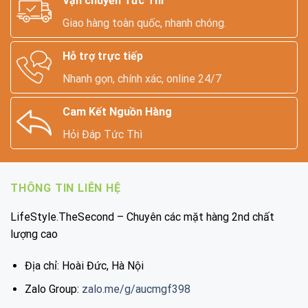
Vận chuyển Tức Thì
Giao hàng toàn quốc, nhanh chóng.
Hỗ trợ trực tiếp
Nhanh gọn, chính xác, online 24/7
Cam Kết Nguồn Hàng
Hỏi Đáp Tức Thì
THÔNG TIN LIÊN HỆ
LifeStyle.TheSecond – Chuyên các mặt hàng 2nd chất
lượng cao
Địa chỉ: Hoài Đức, Hà Nội
Zalo Group:
zalo.me/g/aucmgf398