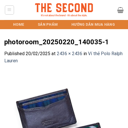
Skip
to
content
HOME
SẢN PHẨM
HƯỚNG DẪN MUA HÀNG
photoroom_20250220_140035-1
Published
20/02/2025
at
2436 × 2436
in
Ví thẻ Polo Ralph
Lauren