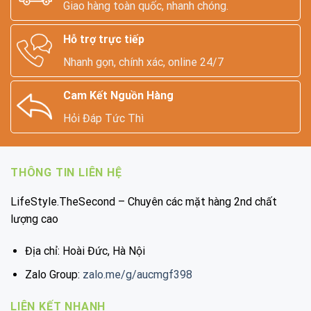
Giao hàng toàn quốc, nhanh chóng.
Hỗ trợ trực tiếp
Nhanh gọn, chính xác, online 24/7
Cam Kết Nguồn Hàng
Hỏi Đáp Tức Thì
THÔNG TIN LIÊN HỆ
LifeStyle.TheSecond – Chuyên các mặt hàng 2nd chất
lượng cao
Địa chỉ: Hoài Đức, Hà Nội
Zalo Group:
zalo.me/g/aucmgf398
LIÊN KẾT NHANH