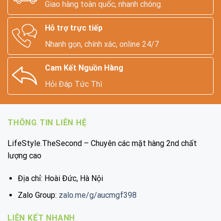
Giao hàng toàn quốc, nhanh chóng.
Hỗ trợ trực tiếp
Nhanh gọn, chính xác, online 24/7
Cam Kết Nguồn Hàng
Hỏi Đáp Tức Thì
THÔNG TIN LIÊN HỆ
LifeStyle.TheSecond – Chuyên các mặt hàng 2nd chất
lượng cao
Địa chỉ: Hoài Đức, Hà Nội
Zalo Group:
zalo.me/g/aucmgf398
LIÊN KẾT NHANH