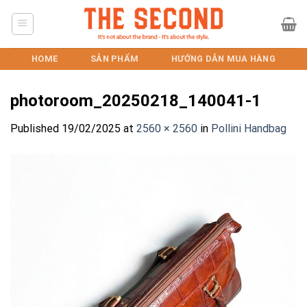
Skip
to
content
HOME
SẢN PHẨM
HƯỚNG DẪN MUA HÀNG
photoroom_20250218_140041-1
Published
19/02/2025
at
2560 × 2560
in
Pollini Handbag