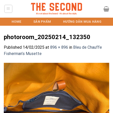
Skip
to
content
HOME
SẢN PHẨM
HƯỚNG DẪN MUA HÀNG
photoroom_20250214_132350
Published
14/02/2025
at
896 × 896
in
Bleu de Chauffe
Fisherman’s Musette