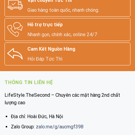
Vận chuyển Tức Thì
Giao hàng toàn quốc, nhanh chóng.
Hỗ trợ trực tiếp
Nhanh gọn, chính xác, online 24/7
Cam Kết Nguồn Hàng
Hỏi Đáp Tức Thì
THÔNG TIN LIÊN HỆ
LifeStyle.TheSecond – Chuyên các mặt hàng 2nd chất
lượng cao
Địa chỉ: Hoài Đức, Hà Nội
Zalo Group:
zalo.me/g/aucmgf398