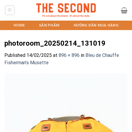
Skip
to
content
HOME
SẢN PHẨM
HƯỚNG DẪN MUA HÀNG
photoroom_20250214_131019
Published
14/02/2025
at
896 × 896
in
Bleu de Chauffe
Fisherman’s Musette