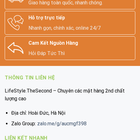
Giao hàng toàn quốc, nhanh chóng.
Hỗ trợ trực tiếp
Nhanh gọn, chính xác, online 24/7
Cam Kết Nguồn Hàng
Hỏi Đáp Tức Thì
THÔNG TIN LIÊN HỆ
LifeStyle.TheSecond – Chuyên các mặt hàng 2nd chất
lượng cao
Địa chỉ: Hoài Đức, Hà Nội
Zalo Group:
zalo.me/g/aucmgf398
LIÊN KẾT NHANH