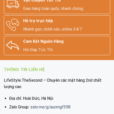
Vận chuyển Tức Thì
Giao hàng toàn quốc, nhanh chóng.
Hỗ trợ trực tiếp
Nhanh gọn, chính xác, online 24/7
Cam Kết Nguồn Hàng
Hỏi Đáp Tức Thì
THÔNG TIN LIÊN HỆ
LifeStyle.TheSecond – Chuyên các mặt hàng 2nd chất
lượng cao
Địa chỉ: Hoài Đức, Hà Nội
Zalo Group:
zalo.me/g/aucmgf398