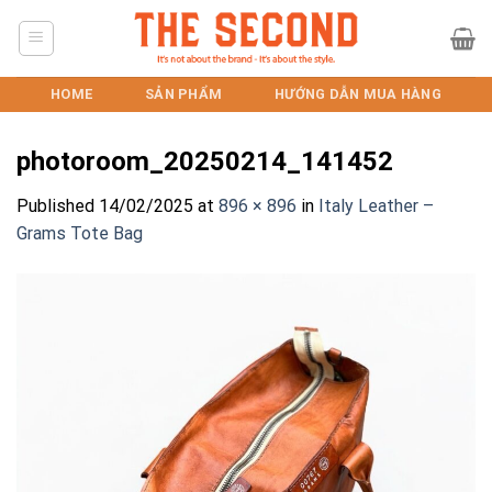
Skip
to
content
HOME
SẢN PHẨM
HƯỚNG DẪN MUA HÀNG
photoroom_20250214_141452
Published
14/02/2025
at
896 × 896
in
Italy Leather –
Grams Tote Bag