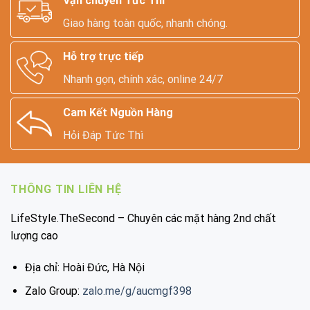
Vận chuyển Tức Thì
Giao hàng toàn quốc, nhanh chóng.
Hỗ trợ trực tiếp
Nhanh gọn, chính xác, online 24/7
Cam Kết Nguồn Hàng
Hỏi Đáp Tức Thì
THÔNG TIN LIÊN HỆ
LifeStyle.TheSecond – Chuyên các mặt hàng 2nd chất
lượng cao
Địa chỉ: Hoài Đức, Hà Nội
Zalo Group:
zalo.me/g/aucmgf398