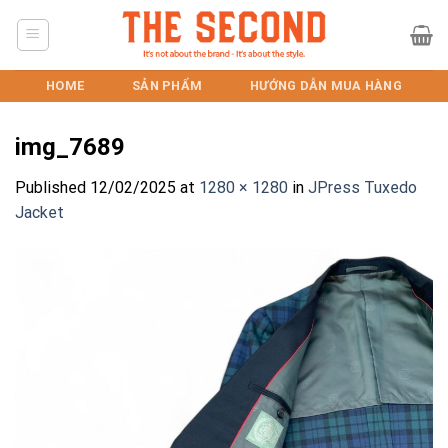
Skip
to
content
HOME
SẢN PHẨM
HƯỚNG DẪN MUA HÀNG
img_7689
Published
12/02/2025
at
1280 × 1280
in
JPress Tuxedo
Jacket